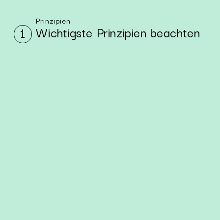
Prinzipien
Wich­tigs­te Prin­zi­pi­en be­ach­ten
1