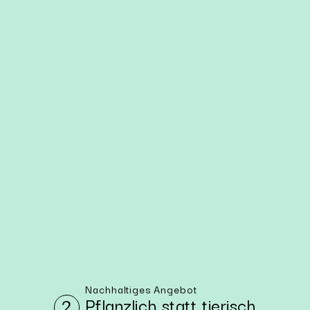
Nachhaltiges Angebot
Pflanz­lich statt tie­risch
2