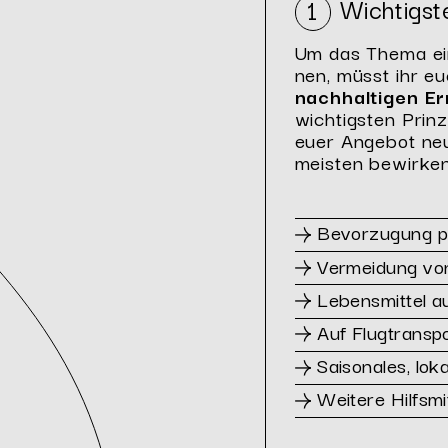
Wichtigst
1
Um das Thema eine
nen, müsst ihr eu
nach­hal­ti­gen E
wich­tigs­ten Prin­
euer An­ge­bot ne
meis­ten be­wir­ke
Bevorzugung pf
Vermeidung von
Lebensmittel 
Auf Flugtransp
Saisonales, lo
Weitere Hilfsmi