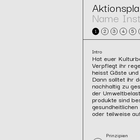
Aktionspl
Name Inst
1
2
3
4
5
Intro
Hat euer Kul­tur­b
Ver­pflegt ihr re­g
heisst Gäste und P
Dann soll­tet ihr 
nach­hal­tig zu ge­
der Um­welt­be­las­
pro­duk­te sind be
ge­sund­heit­li­che
oder teil­wei­se auf
Prinzipien