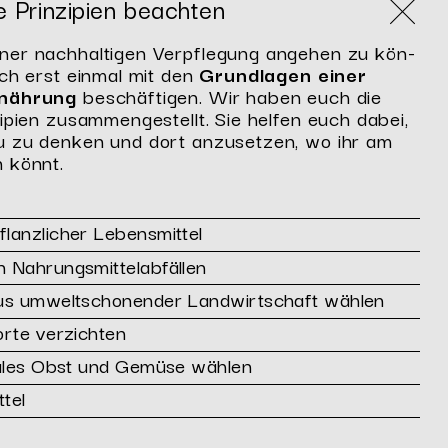
e Prinzipien beachten
r nach­hal­ti­gen Ver­pfle­gung an­ge­hen zu kön­
ch erst ein­mal mit den
Grund­la­gen
einer
r­näh­rung
be­schäf­ti­gen. Wir haben euch die
zi­pi­en zu­sam­men­ge­stellt. Sie hel­fen euch dabei,
u zu den­ken und dort an­zu­set­zen, wo ihr am
n könnt.
lanzlicher Lebensmittel
 Nahrungsmittelabfällen
aus umweltschonender Landwirtschaft wählen
orte verzichten
kales Obst und Gemüse wählen
ttel