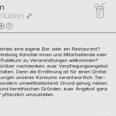
an
itution
6
7
e­trieb eine ei­ge­ne Bar oder ein Re­stau­rant?
el­mäs­sig Künst­ler:innen und Mit­a­r­bei­ten­de oder
u­bli­kum zu Ver­an­stal­tun­gen will­kom­men?
dar­über nach­den­ken, euer Ver­pfle­gungs­an­ge­bot
stal­ten. Denn die Er­näh­rung ist für einen Drit­tel
tun­gen un­se­res Kon­sums ver­ant­wort­lich. Tier­
­son­ders um­welt­be­las­tend. Grund genug, neben
n und tie­re­thi­schen Grün­den, euer An­ge­bot ganz
 pflanz­lich um­zu­stel­len.