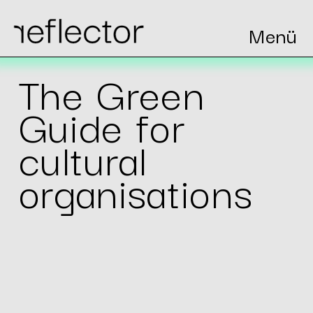
de
fr
Menü
zur Navigation
zum Inhalt
zum Footer
The Green
Guide for
cultural
organisations